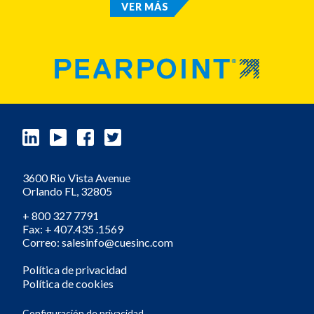
VER MÁS
3600 Rio Vista Avenue
Orlando
FL,
32805
+ 800 327 7791
Fax: + 407.435 .1569
Correo: salesinfo@cuesinc.com
Política de privacidad
Política de cookies
Configuración de privacidad