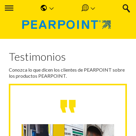
English
Americas
中国人
UK & Ireland
Nederlands
EMEA & APAC
Testimonios
Français
Conozca lo que dicen los clientes de PEARPOINT sobre
Español
los productos PEARPOINT.
Deutsche