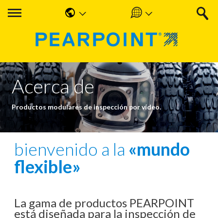
English
Americas
中国人
UK & Ireland
Nederlands
EMEA & APAC
Acerca de
Français
Productos modulares de inspección por vídeo.
Español
Deutsche
bienvenido a la
«mundo
flexible»
La gama de productos PEARPOINT
está diseñada para la inspección de