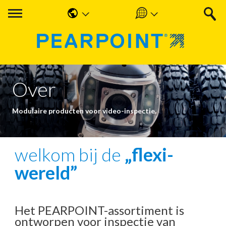
English
Americas
中国人
UK & Ireland
Nederlands
EMEA & APAC
Over
Français
Modulaire producten voor video-inspectie.
Español
Deutsche
welkom bij de
„flexi-
wereld”
Het PEARPOINT-assortiment is
ontworpen voor inspectie van