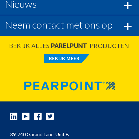
Nieuws
Neem contact met ons op
BEKIJK ALLES
PARELPUNT
PRODUCTEN
BEKIJK MEER
39-740 Garand Lane, Unit B