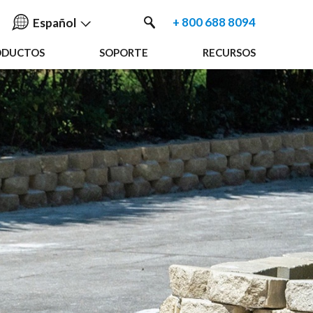
+ 800 688 8094
Español
ODUCTOS
SOPORTE
RECURSOS
English
中国人
Nederlands
Français
Español
Deutsche