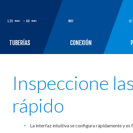
,
1.25
60
WIFI
12
PULGADAS
A
PULGADAS
TUBERÍAS
CONEXIÓN
Inspeccione la
rápido
La interfaz intuitiva se configura rápidamente y es 