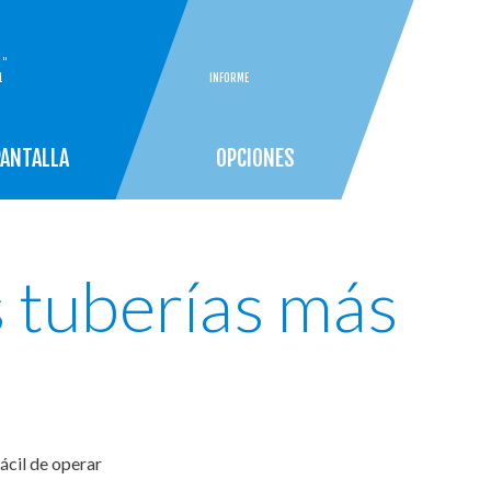
"
1
INFORME
PANTALLA
OPCIONES
s tuberías más
fácil de operar