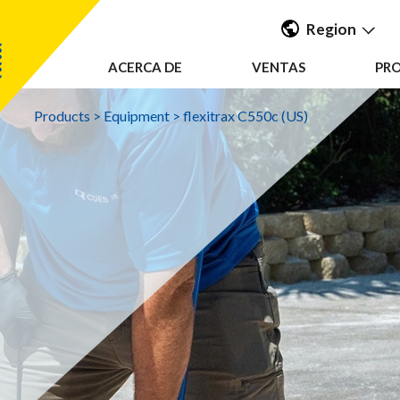
Region
ACERCA DE
VENTAS
PR
Americas
UK & Ireland
Products
>
Equipment
>
flexitrax C550c (US)
EMEA &
APAC