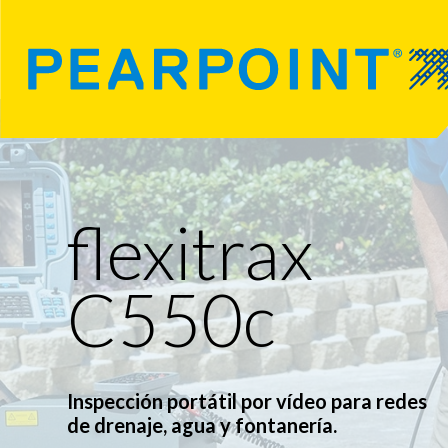
flexitrax
C550c
Inspección portátil por vídeo para redes
de drenaje, agua y fontanería.