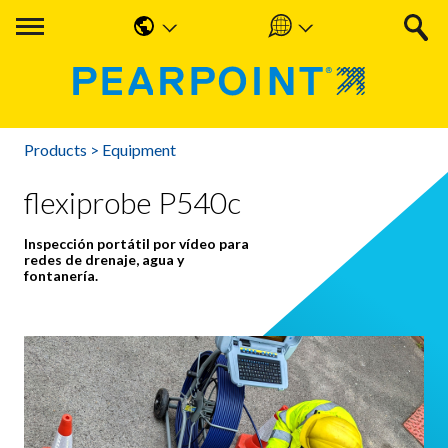
English
Americas
中国人
UK & Ireland
Products
>
Equipment
Nederlands
EMEA & APAC
flexiprobe P540c
Français
Inspección portátil por vídeo para
Español
redes de drenaje, agua y
fontanería.
Deutsche