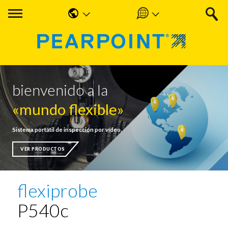
English
Americas
中国人
UK & Ireland
Nederlands
EMEA & APAC
bienvenido a la
Français
«mundo flexible»
Español
Sistema portátil de inspección por vídeo.
Deutsche
VER PRODUCTOS
flexiprobe
P540c