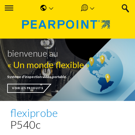
English
Americas
中国人
UK & Ireland
Nederlands
EMEA & APAC
bienvenue au
Français
« Un monde flexible »
Español
Système d'inspection vidéo portable.
Deutsche
VOIR LES PRODUITS
flexiprobe
P540c