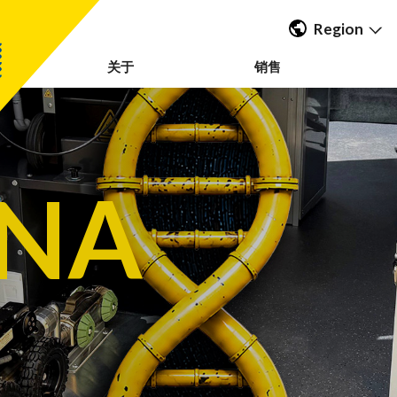
Region
关于
销售
Americas
UK & Ireland
EMEA &
APAC
NA