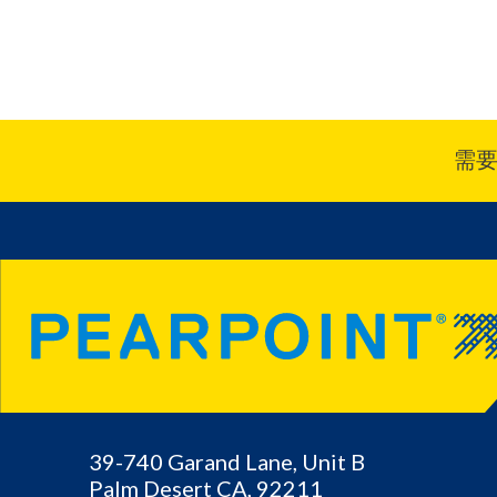
需
39-740 Garand Lane, Unit B
Palm Desert
CA,
92211