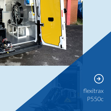
flexitrax
P550c