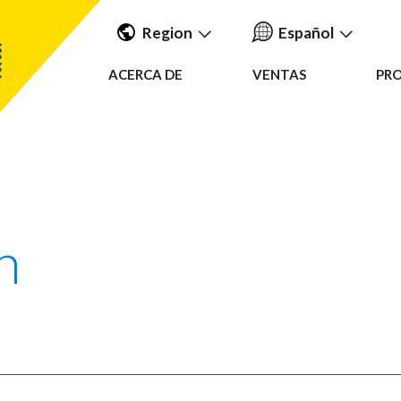
Region
Español
ACERCA DE
VENTAS
PR
English
Americas
中国人
UK & Ireland
Nederlands
EMEA &
APAC
Français
Español
h
Deutsche