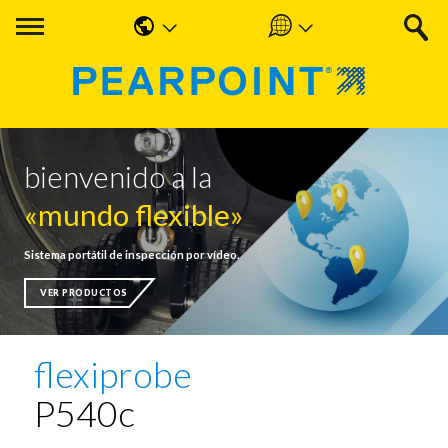
English
Americas
中国人
UK & Ireland
Nederlands
EMEA & APAC
bienvenido a la
Français
«mundo flexible»
Español
Sistema portátil de inspección por vídeo.
Deutsche
VER PRODUCTOS
flexiprobe
P540c