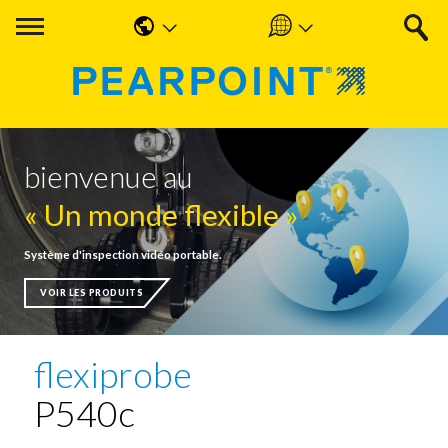
English
Americas
中国人
UK & Ireland
Nederlands
EMEA & APAC
bienvenue au
Français
« Un monde flexible »
Español
Système d'inspection vidéo portable.
Deutsche
VOIR LES PRODUITS
flexiprobe
P540c