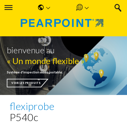
English
Americas
中国人
UK & Ireland
Nederlands
EMEA & APAC
bienvenue au
Français
« Un monde flexible »
Español
Système d'inspection vidéo portable.
Deutsche
VOIR LES PRODUITS
flexiprobe
P540c